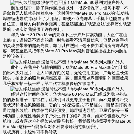
航拍过程中，除了操作遥控器以外，很多情况下手也闲不着，不
是拿着无人机就是端着水杯，这时候华为Mate 80 Pro Max的“低功耗
熄屏循迹导航”就派上了大用场。即使不点亮屏幕，手机上也能显示当
前位置、目标方向和剩余距离，甚至还能通过“轨迹返航”选择历史轨迹
返航，确实给我提供了许多便利。
华为Mate 80 Pro Max的亮点不止于户外探索功能，大正午在山
上航拍，遥控器不遮光的话，时常都看不清屏幕信息，但是这台手机
的灵珑屏带来的超高亮度，却可以在烈日下毫不费力看清所有屏幕内
容，我甚至愿意把华为Mate 80 Pro Max架到普通遥控器上作为航拍
监控设备了。
此外，在我户外航拍的间隙，华为Mate 80 Pro Max确实也让我
拍出不少好照片，让人印象深刻的是，无论使用主摄、广角还是长焦
镜头，拍出来的照片色调都高度一致，而且预览界面看到的画面效果
几乎和实拍一模一样，第二代红枫影像确实很给力。
经过这段时间的体验，华为Mate 80 Pro Max已经成为我户外航
拍的必备搭子，有它在，让我们可以更专注于创作，而不是被各种突
发状况和潜在风险困扰。它的“户外探索模式”不是噱头，而是实打实地
通过超长续航、路线信号风险预测、熄屏循迹导航、卫星通信等一系
列功能，系统性地解决了户外远行中的各种痛点。如果你也喜欢户外
航拍，或者喜欢户外探险或者跑马拉松，我觉得就很需要华为Mate 80
Pro Max这样一台能够应对各种复杂环境的旗舰手机。
版权所有，未经许可不得转载