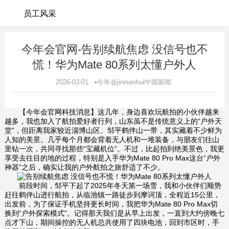
员工风采
今年会官网-告别续航焦虑 没信号也不
慌！华为Mate 80系列太懂户外人
2026-03-01 •今年会jinnianhui中国新闻
【今年会官网科技消息】这几年，身边喜欢玩航拍的小伙伴越来
越多，我也加入了航拍爱好者行列，山东虽不是传统意义上的“户外天
堂”，但距离我家较近淄博山区、邹平鹤伴山一带，其实藏着不少鲜为
人知的美景。几乎每个月都会背着无人机和一堆装备，与朋友们往山
里钻一次，共同寻找那些“宝藏机位”。不过，比起拍到绝美景色，我更
享受去往目的地的过程，特别是入手华为Mate 80 Pro Max这台“户外
神器”之后，确实让我的户外航拍之旅舒适了不少。
前段时间，邹平下起了2025年冬天第一场雪，我和小伙伴们顺势
赶往鹤伴山进行航拍，从临池镇一路徒步到摩诃顶，全程近15公里，
出发前，为了保证手机坚持更长时间，我把华为Mate 80 Pro Max切
换到“户外探索模式”。记得那天我们是从早上出发，一直到大约傍晚七
点才下山，期间操控的无人机总共使用了四块电池，回到市区时，手