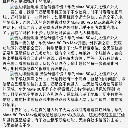
机居然还剩80%以上的电量。
要知道，我期间还是用手机回复了不少信息，时不时看看地图导
航，还顺便拍了一些照片的，如果用机频率适当降低，在完全不充电
的情况下，连续几天的户外探索对华为Mate 80 Pro Max来说完全不
在话下。对我而言，则意味着以后户外航拍几乎不用考虑带充电宝
了，背包又能轻上不少，顺便还能多塞几块无人机电池。
值得一提的是，华为Mate 80 Pro Max开启户外探索之后，兜底
功能做的还是很全面的。特别是带来了北斗高精度定位、全天候轨迹
记录和卫星通信这几项功能。我有个习惯，每抵达一个航拍点，都会
掏出手机看看自己走过的路线，避免偏离方位；而等一天行程结束，
再完整回看整条轨迹，从起点到终点，翻山越岭的每一步都清晰可
见，那种成就感真的很难用言语形容。
除了续航保障之外，户外远行还有一个痛点，就是“信号问题”，即
使是自己经常前往的山区，还是会不免进入一些无信号或者信号很弱
的区域。华为Mate 80系列户外探索模式支持“路线信号风险预测”功
能，只要在地图里输入起点和终点，系统就会基于地形、历史数据等
信息，提前标出整条路线中哪些路段大概率无网，从而帮自己提前做
好预案。
不仅如此，即使真的进入到了无网区域或者遭遇其它风险，华为
Mate 80 Pro Max也可以通过畅联App联系队友，还支持发送卫星短信
和进行卫星通话，有了这些极限联络功能，无论身处多偏僻的山谷，
心里都踏实不少。